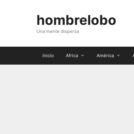
Saltar
al
hombrelobo
contenido
Una mente dispersa
Inicio
Africa
América