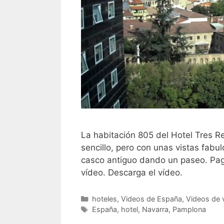
La habitación 805 del Hotel Tres 
sencillo, pero con unas vistas fabu
casco antiguo dando un paseo. Pag
vídeo. Descarga el vídeo.
Categorías
hoteles
,
Videos de España
,
Videos de v
Etiquetas
España
,
hotel
,
Navarra
,
Pamplona