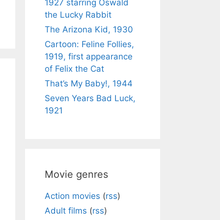
1927 starring Oswald
the Lucky Rabbit
The Arizona Kid, 1930
Cartoon: Feline Follies,
1919, first appearance
of Felix the Cat
That’s My Baby!, 1944
Seven Years Bad Luck,
1921
Movie genres
Action movies
(
rss
)
Adult films
(
rss
)