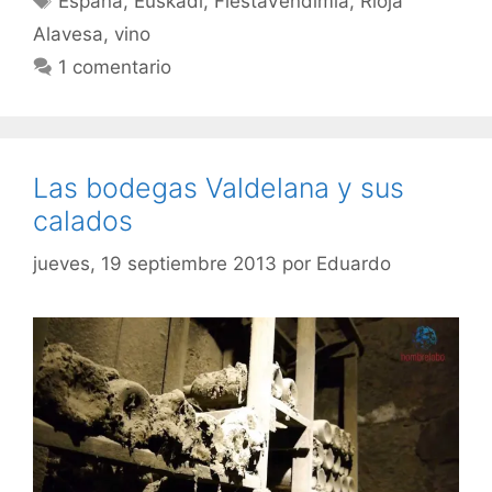
España
,
Euskadi
,
FiestaVendimia
,
Rioja
Alavesa
,
vino
1 comentario
Las bodegas Valdelana y sus
calados
jueves, 19 septiembre 2013
por
Eduardo