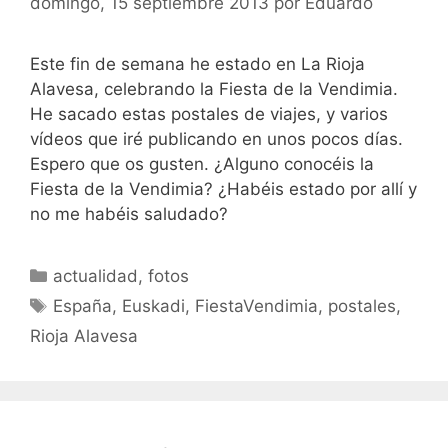
domingo, 15 septiembre 2013
por
Eduardo
Este fin de semana he estado en La Rioja
Alavesa, celebrando la Fiesta de la Vendimia.
He sacado estas postales de viajes, y varios
vídeos que iré publicando en unos pocos días.
Espero que os gusten. ¿Alguno conocéis la
Fiesta de la Vendimia? ¿Habéis estado por allí y
no me habéis saludado?
Categorías
actualidad
,
fotos
Etiquetas
España
,
Euskadi
,
FiestaVendimia
,
postales
,
Rioja Alavesa