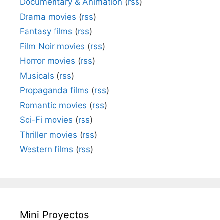
Documentary & Animation
(
rss
)
Drama movies
(
rss
)
Fantasy films
(
rss
)
Film Noir movies
(
rss
)
Horror movies
(
rss
)
Musicals
(
rss
)
Propaganda films
(
rss
)
Romantic movies
(
rss
)
Sci-Fi movies
(
rss
)
Thriller movies
(
rss
)
Western films
(
rss
)
Mini Proyectos