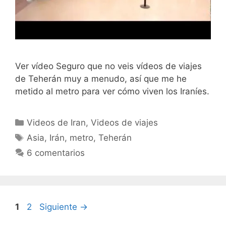
Ver vídeo Seguro que no veis vídeos de viajes
de Teherán muy a menudo, así que me he
metido al metro para ver cómo viven los Iraníes.
Categorías
Videos de Iran
,
Videos de viajes
Etiquetas
Asia
,
Irán
,
metro
,
Teherán
6 comentarios
Página
Página
1
2
Siguiente
→