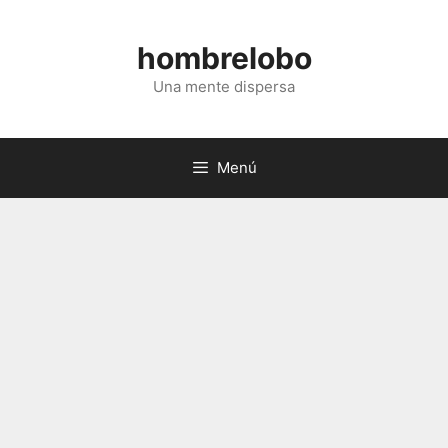
Saltar
al
hombrelobo
contenido
Una mente dispersa
Menú