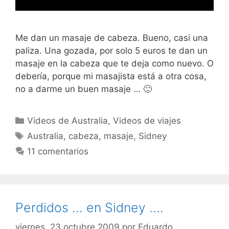
Me dan un masaje de cabeza. Bueno, casi una
paliza. Una gozada, por solo 5 euros te dan un
masaje en la cabeza que te deja como nuevo. O
debería, porque mi masajista está a otra cosa,
no a darme un buen masaje … 🙂
Categorías
Videos de Australia
,
Videos de viajes
Etiquetas
Australia
,
cabeza
,
masaje
,
Sidney
11 comentarios
Perdidos … en Sidney ….
viernes, 23 octubre 2009
por
Eduardo