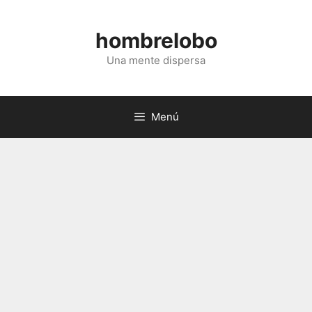
Saltar
al
hombrelobo
contenido
Una mente dispersa
Menú