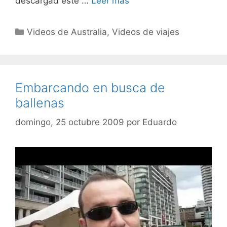
descargad este …
Leer más
Categorías
Videos de Australia
,
Videos de viajes
Embarcando en busca de
ballenas
domingo, 25 octubre 2009
por
Eduardo