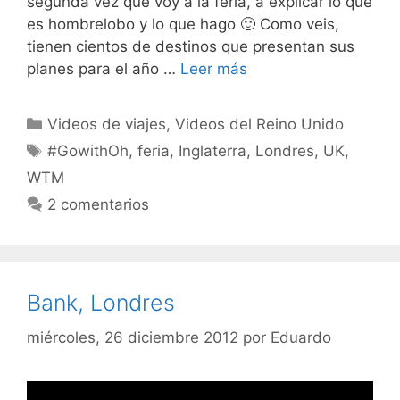
segunda vez que voy a la feria, a explicar lo que
es hombrelobo y lo que hago 🙂 Como veis,
tienen cientos de destinos que presentan sus
planes para el año …
Leer más
Categorías
Videos de viajes
,
Videos del Reino Unido
Etiquetas
#GowithOh
,
feria
,
Inglaterra
,
Londres
,
UK
,
WTM
2 comentarios
Bank, Londres
miércoles, 26 diciembre 2012
por
Eduardo