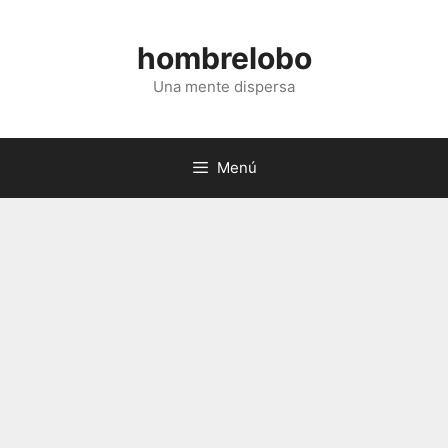
Saltar
al
hombrelobo
contenido
Una mente dispersa
Menú