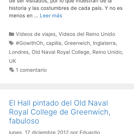
de ser visitados, por lo que muestran de la
historia y las costumbres de cada país. Y no es
menos en …
Leer más
Categorías
Videos de viajes
,
Videos del Reino Unido
Etiquetas
#GowithOh
,
capilla
,
Greenwich
,
Inglaterra
,
Londres
,
Old Naval Royal College
,
Reino Unido
,
UK
1 comentario
El Hall pintado del Old Naval
Royal College de Greenwich,
fabuloso
lunes, 17 diciembre 2012
por
Eduardo