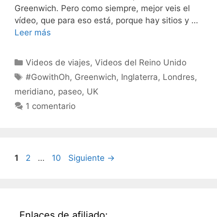
Greenwich. Pero como siempre, mejor veis el
vídeo, que para eso está, porque hay sitios y …
Leer más
Categorías
Videos de viajes
,
Videos del Reino Unido
Etiquetas
#GowithOh
,
Greenwich
,
Inglaterra
,
Londres
,
meridiano
,
paseo
,
UK
1 comentario
Página
Página
Página
1
2
…
10
Siguiente
→
Enlaces de afiliado: