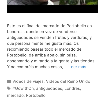
Este es el final del mercado de Portobello en
Londres , donde en vez de venderse
antigüedades se venden frutas y verduras, y
que personalmente me gusta más. Os
recomiendo pasear todo el mercado de
Portobello, de arriba abajo, sin prisa,
observando y mirando a la gente y las tiendas.
Y no compréis muchas cosas, …
Leer más
Categorías
Videos de viajes
,
Videos del Reino Unido
Etiquetas
#GowithOh
,
antigüedades
,
Londres
,
mercado
,
Portobello