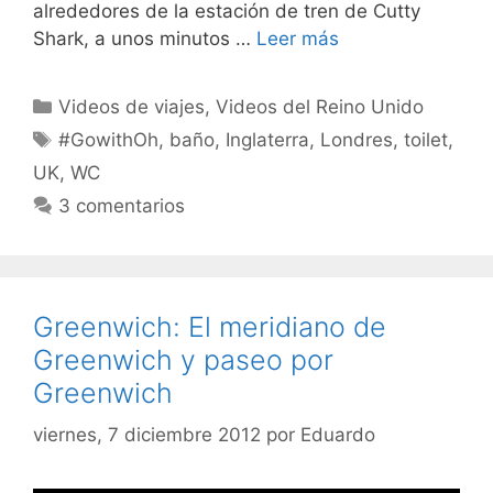
alrededores de la estación de tren de Cutty
Shark, a unos minutos …
Leer más
Categorías
Videos de viajes
,
Videos del Reino Unido
Etiquetas
#GowithOh
,
baño
,
Inglaterra
,
Londres
,
toilet
,
UK
,
WC
3 comentarios
Greenwich: El meridiano de
Greenwich y paseo por
Greenwich
viernes, 7 diciembre 2012
por
Eduardo