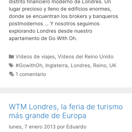
distrito financiero moderno de Londres. Un
lugar precioso y lleno de edificios enormes,
donde se encuentran los brokers y banqueros
postmodernos … Y nosotros seguimos
explorando Londres desde nuestro
apartamento de Go With Oh.
Categorías
Videos de viajes
,
Videos del Reino Unido
Etiquetas
#GowithOh
,
Inglaterra
,
Londres
,
Reino
,
UK
1 comentario
WTM Londres, la feria de turismo
más grande de Europa
lunes, 7 enero 2013
por
Eduardo