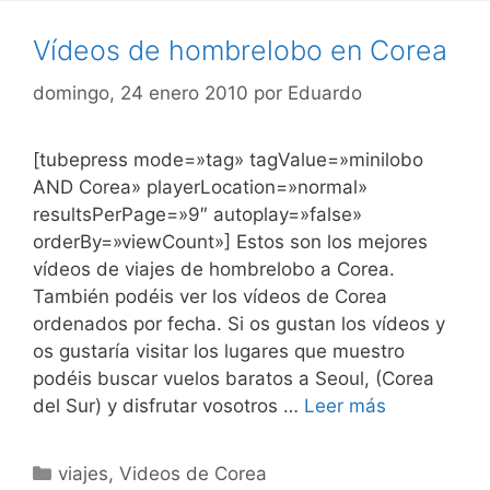
Vídeos de hombrelobo en Corea
domingo, 24 enero 2010
por
Eduardo
[tubepress mode=»tag» tagValue=»minilobo
AND Corea» playerLocation=»normal»
resultsPerPage=»9″ autoplay=»false»
orderBy=»viewCount»] Estos son los mejores
vídeos de viajes de hombrelobo a Corea.
También podéis ver los vídeos de Corea
ordenados por fecha. Si os gustan los vídeos y
os gustaría visitar los lugares que muestro
podéis buscar vuelos baratos a Seoul, (Corea
del Sur) y disfrutar vosotros …
Leer más
Categorías
viajes
,
Videos de Corea