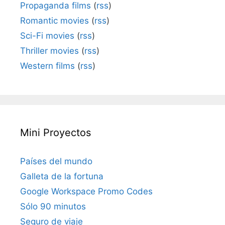
Propaganda films
(
rss
)
Romantic movies
(
rss
)
Sci-Fi movies
(
rss
)
Thriller movies
(
rss
)
Western films
(
rss
)
Mini Proyectos
Países del mundo
Galleta de la fortuna
Google Workspace Promo Codes
Sólo 90 minutos
Seguro de viaje