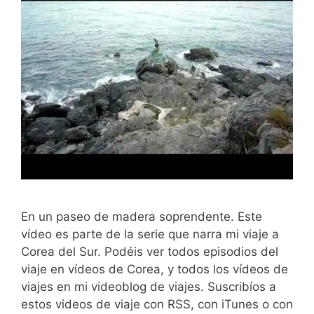
En un paseo de madera soprendente. Este
vídeo es parte de la serie que narra mi viaje a
Corea del Sur. Podéis ver todos episodios del
viaje en vídeos de Corea, y todos los vídeos de
viajes en mi videoblog de viajes. Suscribíos a
estos videos de viaje con RSS, con iTunes o con