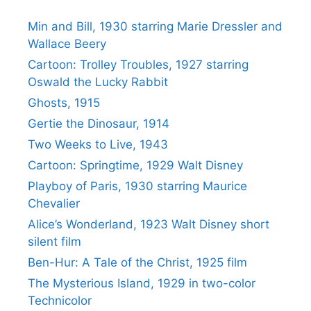
Min and Bill, 1930 starring Marie Dressler and
Wallace Beery
Cartoon: Trolley Troubles, 1927 starring
Oswald the Lucky Rabbit
Ghosts, 1915
Gertie the Dinosaur, 1914
Two Weeks to Live, 1943
Cartoon: Springtime, 1929 Walt Disney
Playboy of Paris, 1930 starring Maurice
Chevalier
Alice’s Wonderland, 1923 Walt Disney short
silent film
Ben-Hur: A Tale of the Christ, 1925 film
The Mysterious Island, 1929 in two-color
Technicolor