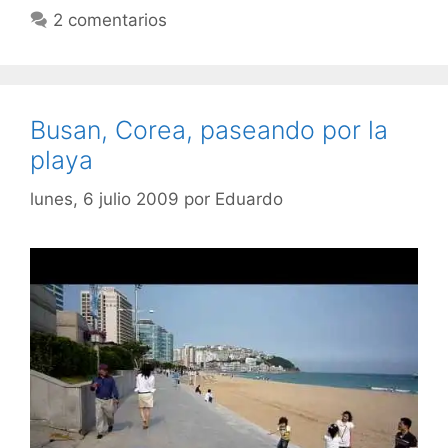
2 comentarios
Busan, Corea, paseando por la
playa
lunes, 6 julio 2009
por
Eduardo