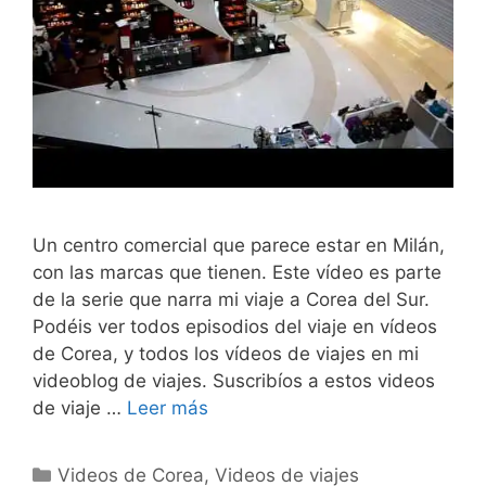
Un centro comercial que parece estar en Milán,
con las marcas que tienen. Este vídeo es parte
de la serie que narra mi viaje a Corea del Sur.
Podéis ver todos episodios del viaje en vídeos
de Corea, y todos los vídeos de viajes en mi
videoblog de viajes. Suscribíos a estos videos
de viaje …
Leer más
Categorías
Videos de Corea
,
Videos de viajes