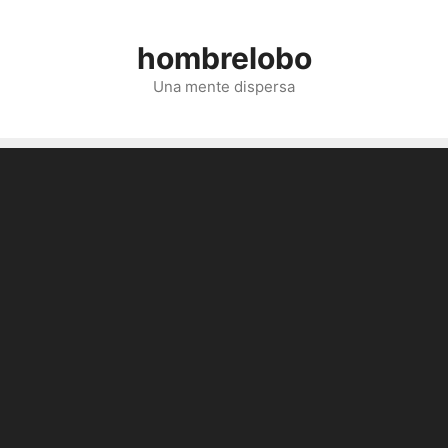
Saltar
al
hombrelobo
contenido
Una mente dispersa