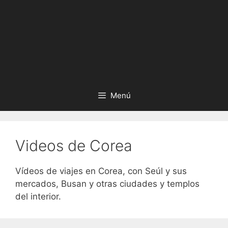
Menú
Videos de Corea
Vídeos de viajes en Corea, con Seúl y sus
mercados, Busan y otras ciudades y templos
del interior.