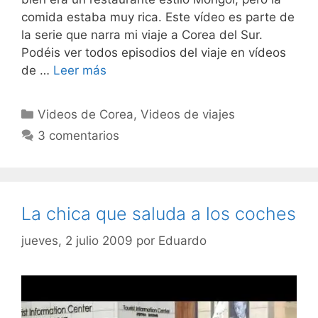
comida estaba muy rica. Este vídeo es parte de
la serie que narra mi viaje a Corea del Sur.
Podéis ver todos episodios del viaje en vídeos
de …
Leer más
Categorías
Videos de Corea
,
Videos de viajes
3 comentarios
La chica que saluda a los coches
jueves, 2 julio 2009
por
Eduardo