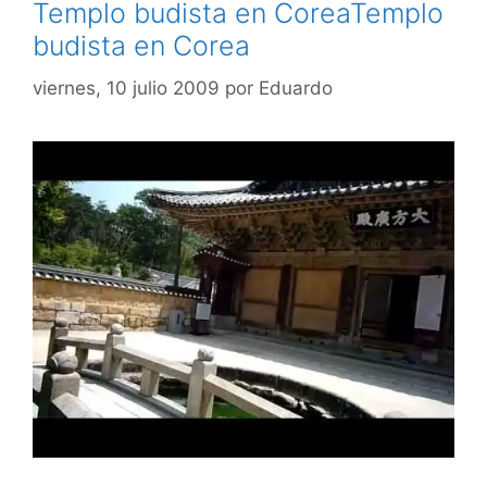
Templo budista en CoreaTemplo
budista en Corea
viernes, 10 julio 2009
por
Eduardo