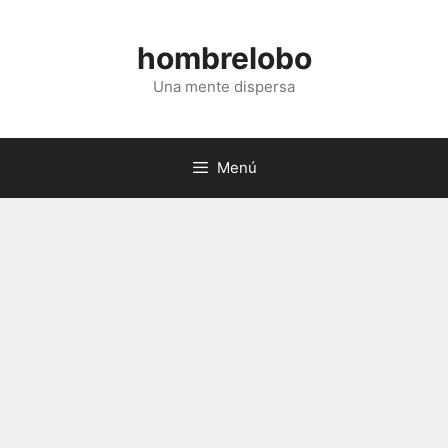
Saltar
al
hombrelobo
contenido
Una mente dispersa
Menú