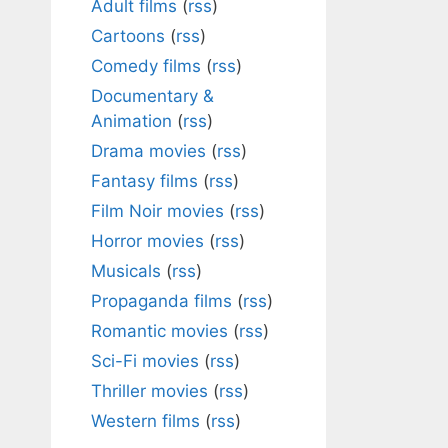
Adult films
(
rss
)
Cartoons
(
rss
)
Comedy films
(
rss
)
Documentary &
Animation
(
rss
)
Drama movies
(
rss
)
Fantasy films
(
rss
)
Film Noir movies
(
rss
)
Horror movies
(
rss
)
Musicals
(
rss
)
Propaganda films
(
rss
)
Romantic movies
(
rss
)
Sci-Fi movies
(
rss
)
Thriller movies
(
rss
)
Western films
(
rss
)