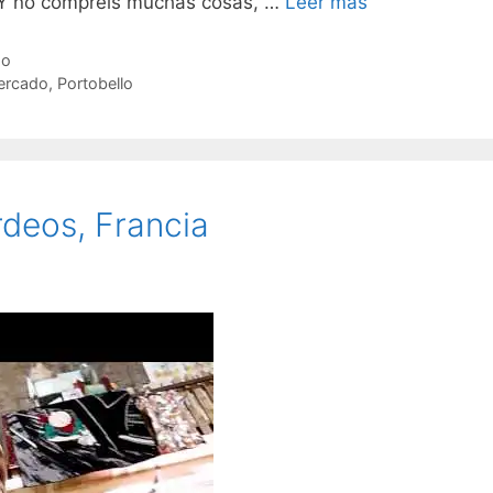
. Y no compréis muchas cosas, …
Leer más
do
ercado
,
Portobello
deos, Francia