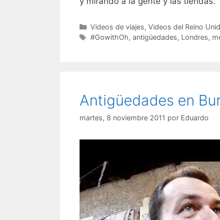
y mirando a la gente y las tiendas
Categorías
Videos de viajes
,
Videos del Reino Uni
Etiquetas
#GowithOh
,
antigüedades
,
Londres
,
m
Antigüedades en Bur
martes, 8 noviembre 2011
por
Eduardo