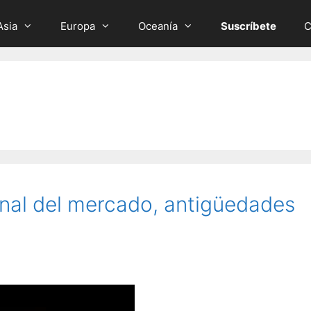
Asia
Europa
Oceanía
Suscríbete
C
inal del mercado, antigüedades