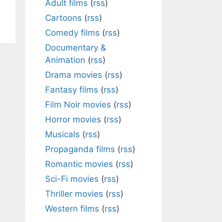
Adult films
(
rss
)
Cartoons
(
rss
)
Comedy films
(
rss
)
Documentary &
Animation
(
rss
)
Drama movies
(
rss
)
Fantasy films
(
rss
)
Film Noir movies
(
rss
)
Horror movies
(
rss
)
Musicals
(
rss
)
Propaganda films
(
rss
)
Romantic movies
(
rss
)
Sci-Fi movies
(
rss
)
Thriller movies
(
rss
)
Western films
(
rss
)