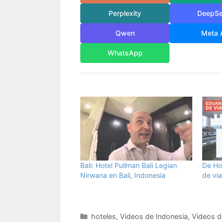
Perplexity
DeepS
Qwen
Meta 
WhatsApp
Bali: Hotel Pullman Bali Legian
De Ho
Nirwana en Bali, Indonesia
de via
Categorías
hoteles
,
Videos de Indonesia
,
Videos d