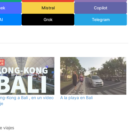
eek
Mistral
Copilot
AI
Grok
Telegram
ng-Kong a Bali , en un vídeo
A la playa en Bali
je
e viajes