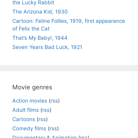
the Lucky Rabbit
The Arizona Kid, 1930
Cartoon: Feline Follies, 1919, first appearance
of Felix the Cat
That’s My Baby!, 1944
Seven Years Bad Luck, 1921
Movie genres
Action movies
(
rss
)
Adult films
(
rss
)
Cartoons
(
rss
)
Comedy films
(
rss
)
Documentary & Animation
(
rss
)