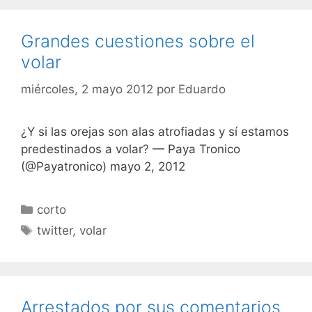
Grandes cuestiones sobre el
volar
miércoles, 2 mayo 2012
por
Eduardo
¿Y si las orejas son alas atrofiadas y sí estamos
predestinados a volar? — Paya Tronico
(@Payatronico) mayo 2, 2012
Categorías
corto
Etiquetas
twitter
,
volar
Arrestados por sus comentarios