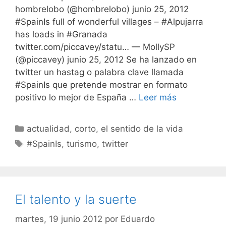
hombrelobo (@hombrelobo) junio 25, 2012
#SpainIs full of wonderful villages – #Alpujarra
has loads in #Granada
twitter.com/piccavey/statu… — MollySP
(@piccavey) junio 25, 2012 Se ha lanzado en
twitter un hastag o palabra clave llamada
#SpainIs que pretende mostrar en formato
positivo lo mejor de España …
Leer más
Categorías
actualidad
,
corto
,
el sentido de la vida
Etiquetas
#SpainIs
,
turismo
,
twitter
El talento y la suerte
martes, 19 junio 2012
por
Eduardo