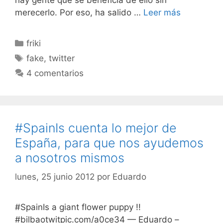
merecerlo. Por eso, ha salido …
Leer más
Categorías
friki
Etiquetas
fake
,
twitter
4 comentarios
#SpainIs cuenta lo mejor de
España, para que nos ayudemos
a nosotros mismos
lunes, 25 junio 2012
por
Eduardo
#SpainIs a giant flower puppy !!
#bilbaotwitpic.com/a0ce34 — Eduardo –