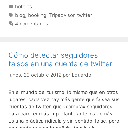
Categorías
hoteles
Etiquetas
blog
,
booking
,
Tripadvisor
,
twitter
4 comentarios
Cómo detectar seguidores
falsos en una cuenta de twitter
lunes, 29 octubre 2012
por
Eduardo
En el mundo del turismo, lo mismo que en otros
lugares, cada vez hay más gente que falsea sus
cuentas de twitter, que «compra» seguidores
para parecer más importante ante los demás.
Es una práctica ridícula y sin sentido, lo se, pero
hay gente que se beneficia de ello sin