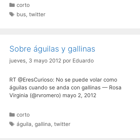
Categorías
corto
Etiquetas
bus
,
twitter
Sobre águilas y gallinas
jueves, 3 mayo 2012
por
Eduardo
RT @EresCurioso: No se puede volar como
águilas cuando se anda con gallinas — Rosa
Virginia (@rvromero) mayo 2, 2012
Categorías
corto
Etiquetas
águila
,
gallina
,
twitter