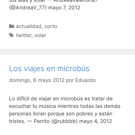
tus alas y volar — AndяeaValentina♪
(@AndreaV_77) mayo 7, 2012
Categorías
actualidad
,
corto
Etiquetas
twitter
,
volar
Los viajes en microbús
domingo, 6 mayo 2012
por
Eduardo
Lo difícil de viajar en microbús es tratar de
escuchar tu música mientras todas las demás
personas lloran porque son pobres y están
tristes. — Perrito (@rubbbb) mayo 4, 2012