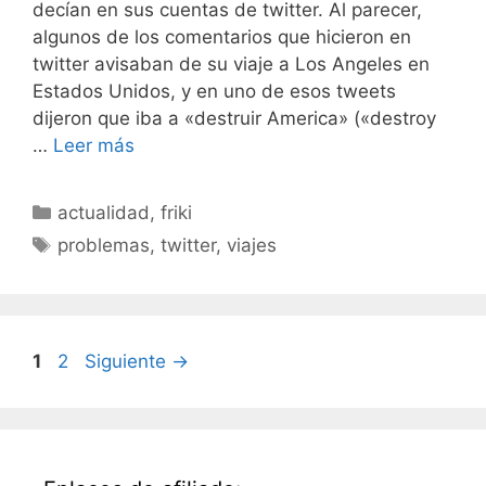
decían en sus cuentas de twitter. Al parecer,
algunos de los comentarios que hicieron en
twitter avisaban de su viaje a Los Angeles en
Estados Unidos, y en uno de esos tweets
dijeron que iba a «destruir America» («destroy
…
Leer más
Categorías
actualidad
,
friki
Etiquetas
problemas
,
twitter
,
viajes
Página
Página
1
2
Siguiente
→