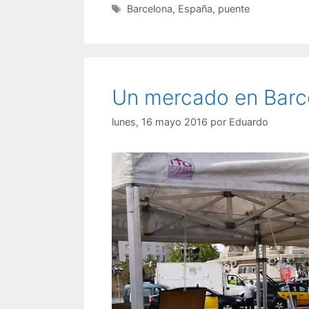
Etiquetas
Barcelona
,
España
,
puente
Un mercado en Barce
lunes, 16 mayo 2016
por
Eduardo