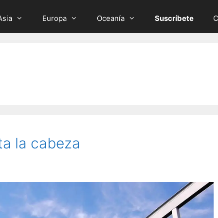
Asia
Europa
Oceanía
Suscríbete
C
rta la cabeza