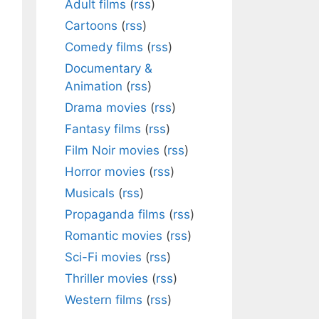
Adult films
(
rss
)
Cartoons
(
rss
)
Comedy films
(
rss
)
Documentary &
Animation
(
rss
)
Drama movies
(
rss
)
Fantasy films
(
rss
)
Film Noir movies
(
rss
)
Horror movies
(
rss
)
Musicals
(
rss
)
Propaganda films
(
rss
)
Romantic movies
(
rss
)
Sci-Fi movies
(
rss
)
Thriller movies
(
rss
)
Western films
(
rss
)