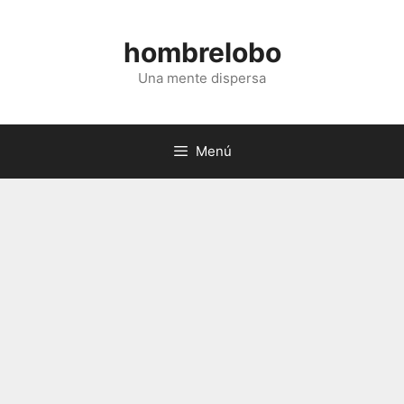
Saltar
al
hombrelobo
contenido
Una mente dispersa
Menú