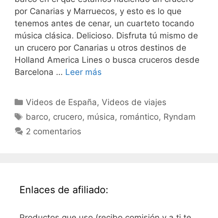
por Canarias y Marruecos, y esto es lo que
tenemos antes de cenar, un cuarteto tocando
música clásica. Delicioso. Disfruta tú mismo de
un crucero por Canarias u otros destinos de
Holland America Lines o busca cruceros desde
Barcelona …
Leer más
Categorías
Videos de España
,
Videos de viajes
Etiquetas
barco
,
crucero
,
música
,
romántico
,
Ryndam
2 comentarios
Enlaces de afiliado:
Productos que uso (recibo comisión y a ti te