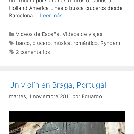
un crucero por Canarias u otros destinos de
Holland America Lines o busca cruceros desde
Barcelona …
Leer más
Categorías
Videos de España
,
Videos de viajes
Etiquetas
barco
,
crucero
,
música
,
romántico
,
Ryndam
2 comentarios
Un violín en Braga, Portugal
martes, 1 noviembre 2011
por
Eduardo