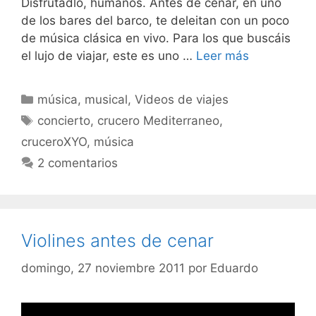
Disfrutadlo, humanos. Antes de cenar, en uno
de los bares del barco, te deleitan con un poco
de música clásica en vivo. Para los que buscáis
el lujo de viajar, este es uno …
Leer más
Categorías
música
,
musical
,
Videos de viajes
Etiquetas
concierto
,
crucero Mediterraneo
,
cruceroXYO
,
música
2 comentarios
Violines antes de cenar
domingo, 27 noviembre 2011
por
Eduardo