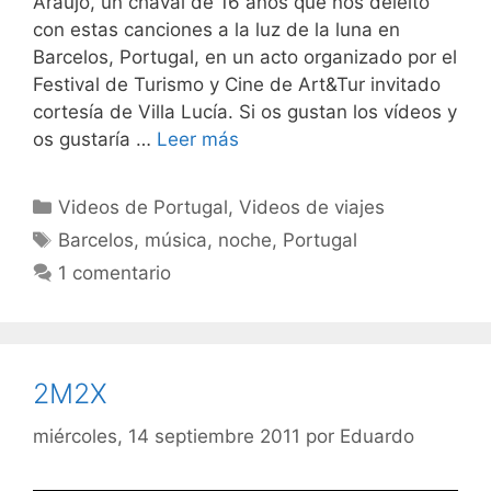
Araujo, un chaval de 16 años que nos deleitó
con estas canciones a la luz de la luna en
Barcelos, Portugal, en un acto organizado por el
Festival de Turismo y Cine de Art&Tur invitado
cortesía de Villa Lucía. Si os gustan los vídeos y
os gustaría …
Leer más
Categorías
Videos de Portugal
,
Videos de viajes
Etiquetas
Barcelos
,
música
,
noche
,
Portugal
1 comentario
2M2X
miércoles, 14 septiembre 2011
por
Eduardo