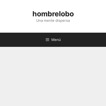
Saltar
al
hombrelobo
contenido
Una mente dispersa
Menú