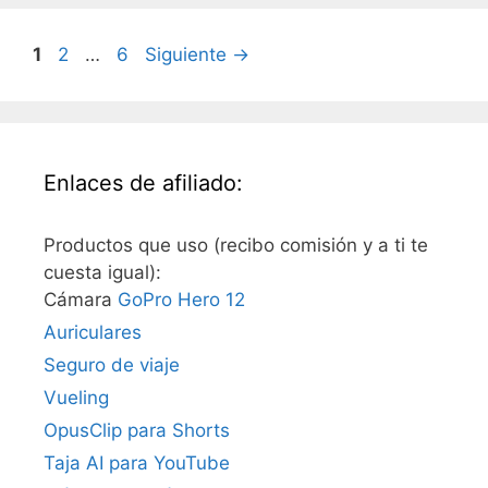
Página
Página
Página
1
2
…
6
Siguiente
→
Enlaces de afiliado:
Productos que uso (recibo comisión y a ti te
cuesta igual):
Cámara
GoPro Hero 12
Auriculares
Seguro de viaje
Vueling
OpusClip para Shorts
Taja AI para YouTube