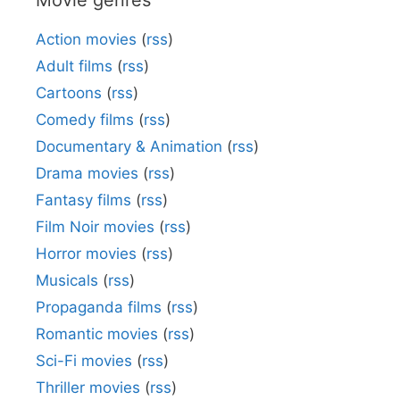
Movie genres
Action movies
(
rss
)
Adult films
(
rss
)
Cartoons
(
rss
)
Comedy films
(
rss
)
Documentary & Animation
(
rss
)
Drama movies
(
rss
)
Fantasy films
(
rss
)
Film Noir movies
(
rss
)
Horror movies
(
rss
)
Musicals
(
rss
)
Propaganda films
(
rss
)
Romantic movies
(
rss
)
Sci-Fi movies
(
rss
)
Thriller movies
(
rss
)