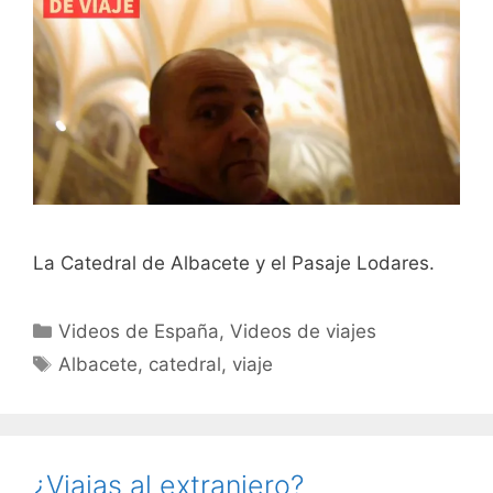
La Catedral de Albacete y el Pasaje Lodares.
Categorías
Videos de España
,
Videos de viajes
Etiquetas
Albacete
,
catedral
,
viaje
¿Viajas al extranjero?