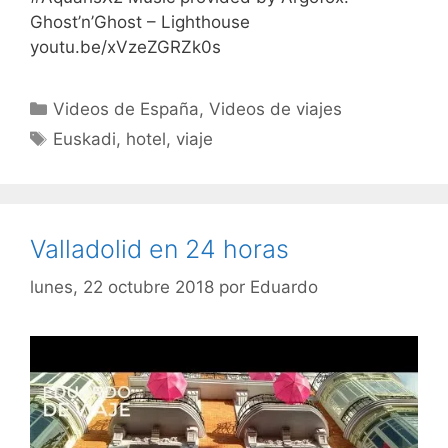
Ghost’n’Ghost – Lighthouse
youtu.be/xVzeZGRZk0s
Categorías
Videos de España
,
Videos de viajes
Etiquetas
Euskadi
,
hotel
,
viaje
Valladolid en 24 horas
lunes, 22 octubre 2018
por
Eduardo