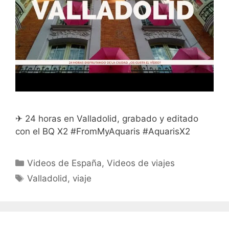
✈ 24 horas en Valladolid, grabado y editado
con el BQ X2 #FromMyAquaris #AquarisX2
Categorías
Videos de España
,
Videos de viajes
Etiquetas
Valladolid
,
viaje