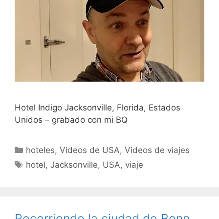
Hotel Indigo Jacksonville, Florida, Estados
Unidos – grabado con mi BQ
Categorías
hoteles
,
Videos de USA
,
Videos de viajes
Etiquetas
hotel
,
Jacksonville
,
USA
,
viaje
Recorriendo la ciudad de Bonn,