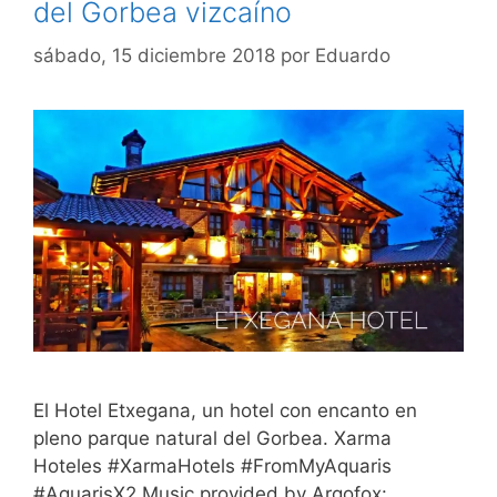
del Gorbea vizcaíno
sábado, 15 diciembre 2018
por
Eduardo
El Hotel Etxegana, un hotel con encanto en
pleno parque natural del Gorbea. Xarma
Hoteles #XarmaHotels #FromMyAquaris
#AquarisX2 Music provided by Argofox: