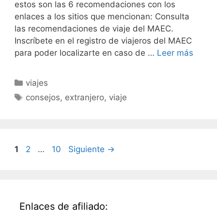
estos son las 6 recomendaciones con los
enlaces a los sitios que mencionan: Consulta
las recomendaciones de viaje del MAEC.
Inscríbete en el registro de viajeros del MAEC
para poder localizarte en caso de …
Leer más
Categorías
viajes
Etiquetas
consejos
,
extranjero
,
viaje
Página
Página
Página
1
2
…
10
Siguiente
→
Enlaces de afiliado: