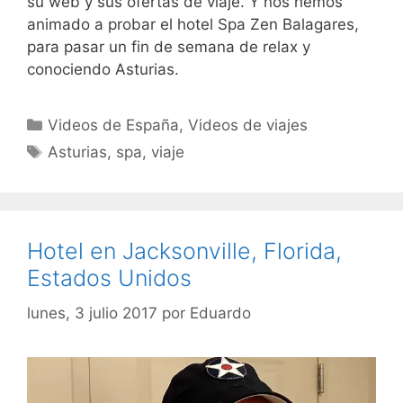
su web y sus ofertas de viaje. Y nos hemos
animado a probar el hotel Spa Zen Balagares,
para pasar un fin de semana de relax y
conociendo Asturias.
Categorías
Videos de España
,
Videos de viajes
Etiquetas
Asturias
,
spa
,
viaje
Hotel en Jacksonville, Florida,
Estados Unidos
lunes, 3 julio 2017
por
Eduardo