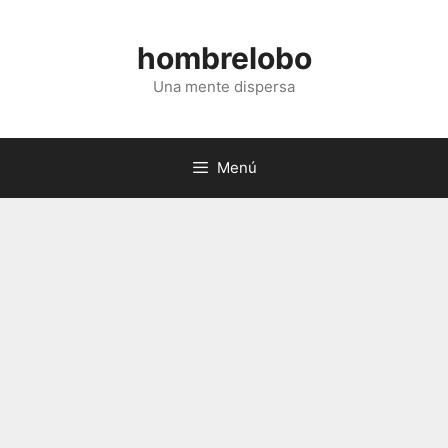
Saltar
al
hombrelobo
contenido
Una mente dispersa
Menú