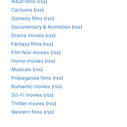
Adult films
(
rss
)
Cartoons
(
rss
)
Comedy films
(
rss
)
Documentary & Animation
(
rss
)
Drama movies
(
rss
)
Fantasy films
(
rss
)
Film Noir movies
(
rss
)
Horror movies
(
rss
)
Musicals
(
rss
)
Propaganda films
(
rss
)
Romantic movies
(
rss
)
Sci-Fi movies
(
rss
)
Thriller movies
(
rss
)
Western films
(
rss
)