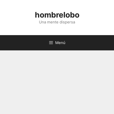
Saltar
al
hombrelobo
contenido
Una mente dispersa
Menú