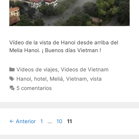
Vídeo de la vista de Hanoi desde arriba del
Melia Hanoi. ¡ Buenos días Vietman !
Categorías
Videos de viajes
,
Videos de Vietnam
Etiquetas
Hanoi
,
hotel
,
Meliá
,
Vietnam
,
vista
5 comentarios
Página
Página
Página
←
Anterior
1
…
10
11