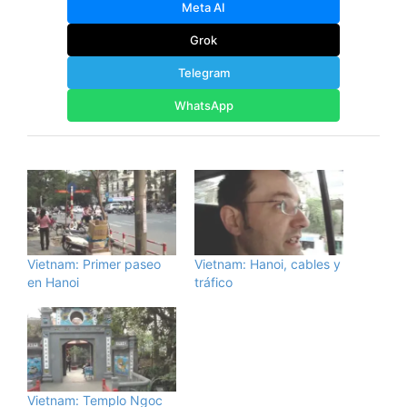
Meta AI
Grok
Telegram
WhatsApp
Vietnam: Primer paseo
Vietnam: Hanoi, cables y
en Hanoi
tráfico
Vietnam: Templo Ngoc