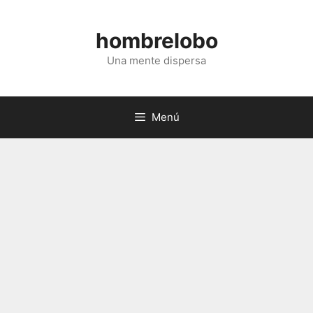
Saltar
al
hombrelobo
contenido
Una mente dispersa
Menú