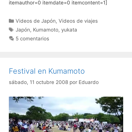
itemauthor=0 itemdate=0 itemcontent=1]
Categorías
Videos de Japón
,
Videos de viajes
Etiquetas
Japón
,
Kumamoto
,
yukata
5 comentarios
Festival en Kumamoto
sábado, 11 octubre 2008
por
Eduardo