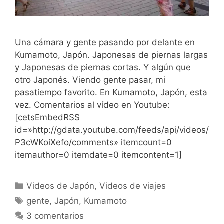
Una cámara y gente pasando por delante en
Kumamoto, Japón. Japonesas de piernas largas
y Japonesas de piernas cortas. Y algún que
otro Japonés. Viendo gente pasar, mi
pasatiempo favorito. En Kumamoto, Japón, esta
vez. Comentarios al vídeo en Youtube:
[cetsEmbedRSS
id=»http://gdata.youtube.com/feeds/api/videos/
P3cWKoiXefo/comments» itemcount=0
itemauthor=0 itemdate=0 itemcontent=1]
Categorías
Videos de Japón
,
Videos de viajes
Etiquetas
gente
,
Japón
,
Kumamoto
3 comentarios