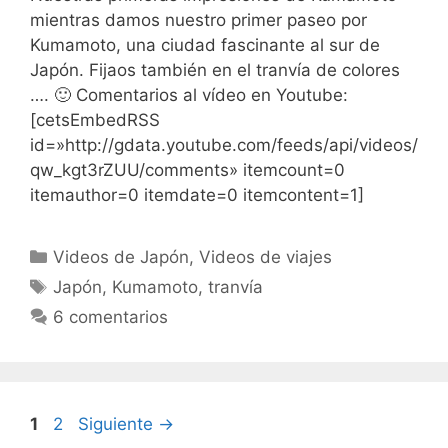
mientras damos nuestro primer paseo por
Kumamoto, una ciudad fascinante al sur de
Japón. Fijaos también en el tranvía de colores
…. 🙂 Comentarios al vídeo en Youtube:
[cetsEmbedRSS
id=»http://gdata.youtube.com/feeds/api/videos/
qw_kgt3rZUU/comments» itemcount=0
itemauthor=0 itemdate=0 itemcontent=1]
Categorías
Videos de Japón
,
Videos de viajes
Etiquetas
Japón
,
Kumamoto
,
tranvía
6 comentarios
Página
Página
1
2
Siguiente
→