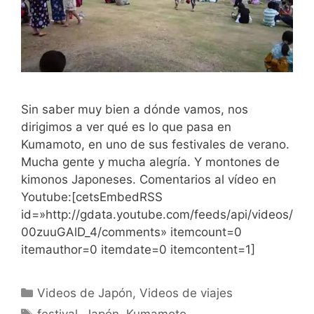
Sin saber muy bien a dónde vamos, nos
dirigimos a ver qué es lo que pasa en
Kumamoto, en uno de sus festivales de verano.
Mucha gente y mucha alegría. Y montones de
kimonos Japoneses. Comentarios al vídeo en
Youtube:[cetsEmbedRSS
id=»http://gdata.youtube.com/feeds/api/videos/
00zuuGAlD_4/comments» itemcount=0
itemauthor=0 itemdate=0 itemcontent=1]
Categorías
Videos de Japón
,
Videos de viajes
Etiquetas