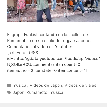
El grupo Funkist cantando en las calles de
Kumamoto, con su estilo de reggae Japonés.
Comentarios al vídeo en Youtube:
[cetsEmbedRSS
id=»http://gdata.youtube.com/feeds/api/videos/
NjXOIlarRCU/comments» itemcount=0
itemauthor=0 itemdate=0 itemcontent=1]
Categorías
musical
,
Videos de Japón
,
Videos de viajes
Etiquetas
Japón
,
Kumamoto
,
música