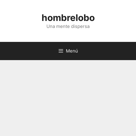
Saltar
al
hombrelobo
contenido
Una mente dispersa
Menú