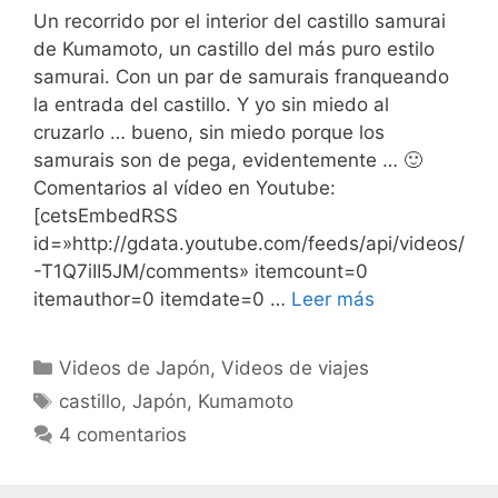
Un recorrido por el interior del castillo samurai
de Kumamoto, un castillo del más puro estilo
samurai. Con un par de samurais franqueando
la entrada del castillo. Y yo sin miedo al
cruzarlo … bueno, sin miedo porque los
samurais son de pega, evidentemente … 🙂
Comentarios al vídeo en Youtube:
[cetsEmbedRSS
id=»http://gdata.youtube.com/feeds/api/videos/
-T1Q7iII5JM/comments» itemcount=0
itemauthor=0 itemdate=0 …
Leer más
Categorías
Videos de Japón
,
Videos de viajes
Etiquetas
castillo
,
Japón
,
Kumamoto
4 comentarios