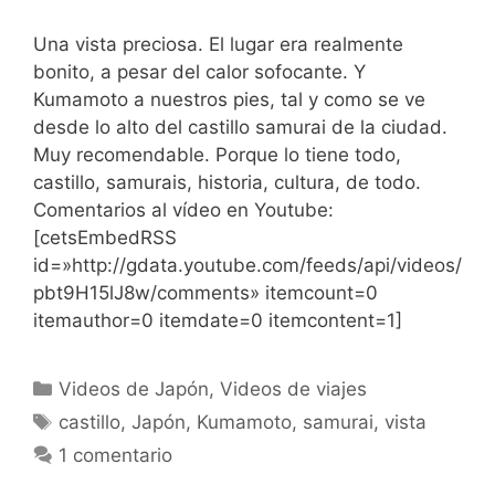
Una vista preciosa. El lugar era realmente
bonito, a pesar del calor sofocante. Y
Kumamoto a nuestros pies, tal y como se ve
desde lo alto del castillo samurai de la ciudad.
Muy recomendable. Porque lo tiene todo,
castillo, samurais, historia, cultura, de todo.
Comentarios al vídeo en Youtube:
[cetsEmbedRSS
id=»http://gdata.youtube.com/feeds/api/videos/
pbt9H15lJ8w/comments» itemcount=0
itemauthor=0 itemdate=0 itemcontent=1]
Categorías
Videos de Japón
,
Videos de viajes
Etiquetas
castillo
,
Japón
,
Kumamoto
,
samurai
,
vista
1 comentario