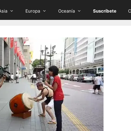
Asia
Europa
Oceanía
Suscríbete
C