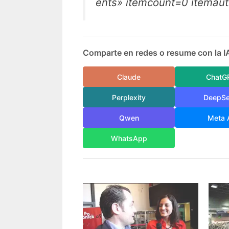
ents» itemcount=0 itemau
Comparte en redes o resume con la I
Claude
ChatG
Perplexity
DeepS
Qwen
Meta 
WhatsApp