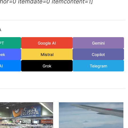
thor=0 itemdate=0 itemcontent=1]
A
PT
Google AI
Gemini
eek
Mistral
Copilot
AI
Grok
Telegram