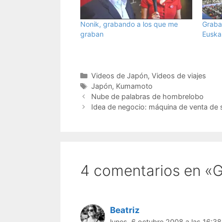
Nonik, grabando a los que me
Graba
graban
Euska
Categorías
Videos de Japón
,
Videos de viajes
Etiquetas
Japón
,
Kumamoto
Nube de palabras de hombrelobo
Idea de negocio: máquina de venta de s
4 comentarios en «G
Beatriz
lunes, 6 octubre 2008 a las 16:38