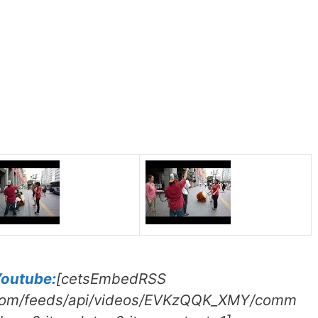
Youtube:
[cetsEmbedRSS
e.com/feeds/api/videos/EVKzQQK_XMY/comm