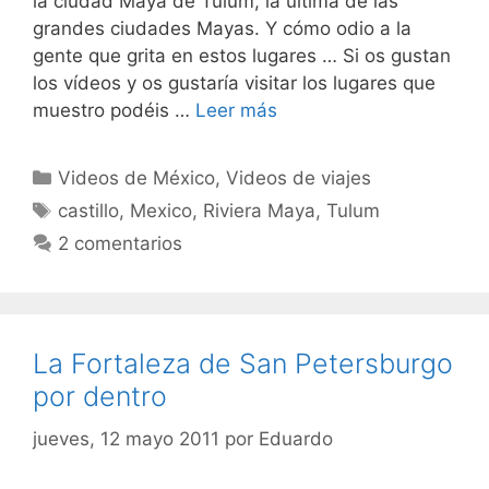
la ciudad Maya de Tulum, la última de las
grandes ciudades Mayas. Y cómo odio a la
gente que grita en estos lugares … Si os gustan
los vídeos y os gustaría visitar los lugares que
muestro podéis …
Leer más
Categorías
Videos de México
,
Videos de viajes
Etiquetas
castillo
,
Mexico
,
Riviera Maya
,
Tulum
2 comentarios
La Fortaleza de San Petersburgo
por dentro
jueves, 12 mayo 2011
por
Eduardo