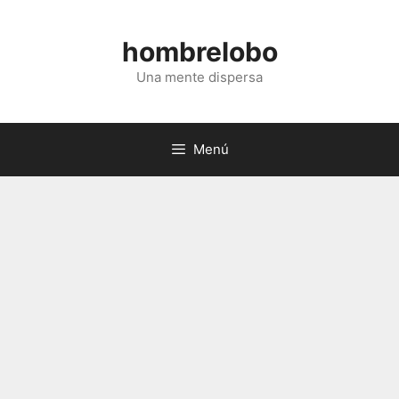
Saltar
al
hombrelobo
contenido
Una mente dispersa
Menú