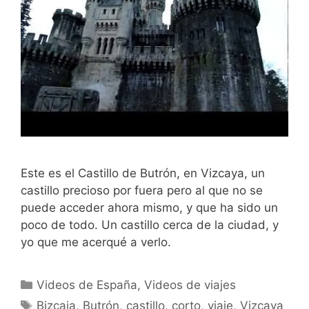
Este es el Castillo de Butrón, en Vizcaya, un
castillo precioso por fuera pero al que no se
puede acceder ahora mismo, y que ha sido un
poco de todo. Un castillo cerca de la ciudad, y
yo que me acerqué a verlo.
Categorías
Videos de España
,
Videos de viajes
Etiquetas
Bizcaia
,
Butrón
,
castillo
,
corto
,
viaje
,
Vizcaya