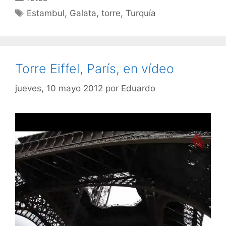
Etiquetas
Estambul
,
Galata
,
torre
,
Turquía
Torre Eiffel, París, en vídeo
jueves, 10 mayo 2012
por
Eduardo