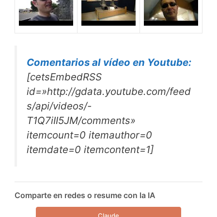
Comentarios al vídeo en Youtube:
[cetsEmbedRSS
id=»http://gdata.youtube.com/feed
s/api/videos/-
T1Q7iII5JM/comments»
itemcount=0 itemauthor=0
itemdate=0 itemcontent=1]
Comparte en redes o resume con la IA
Claude