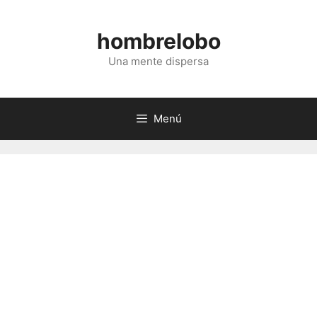
Saltar
al
hombrelobo
contenido
Una mente dispersa
Menú