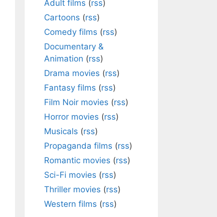
Adult films
(
rss
)
Cartoons
(
rss
)
Comedy films
(
rss
)
Documentary &
Animation
(
rss
)
Drama movies
(
rss
)
Fantasy films
(
rss
)
Film Noir movies
(
rss
)
Horror movies
(
rss
)
Musicals
(
rss
)
Propaganda films
(
rss
)
Romantic movies
(
rss
)
Sci-Fi movies
(
rss
)
Thriller movies
(
rss
)
Western films
(
rss
)