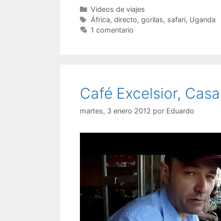
Categorías
Videos de viajes
Etiquetas
África
,
directo
,
gorilas
,
safari
,
Uganda
1 comentario
Café Excelsior, Cas
martes, 3 enero 2012
por
Eduardo