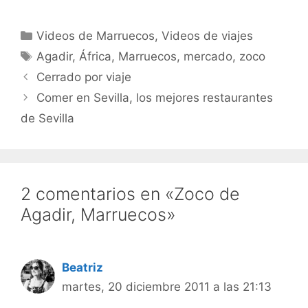
Ryndam de Holland
America Lines). Los
Categorías
Videos de Marruecos
,
Videos de viajes
lugares que encontraréis
Etiquetas
en las fotos son: Málaga,
Agadir
,
África
,
Marruecos
,
mercado
,
zoco
Funchal (Madeira),
Cerrado por viaje
Tenerife (con el…
Comer en Sevilla, los mejores restaurantes
de Sevilla
2 comentarios en «Zoco de
Agadir, Marruecos»
Beatriz
martes, 20 diciembre 2011 a las 21:13