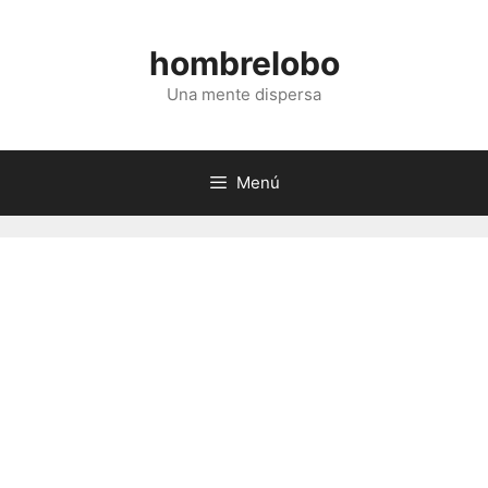
Saltar
al
hombrelobo
contenido
Una mente dispersa
Menú