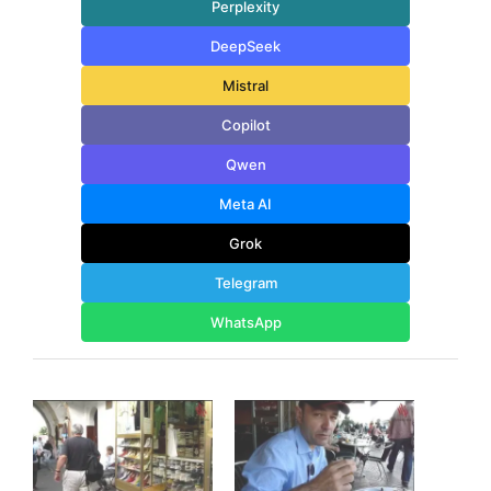
Perplexity
DeepSeek
Mistral
Copilot
Qwen
Meta AI
Grok
Telegram
WhatsApp