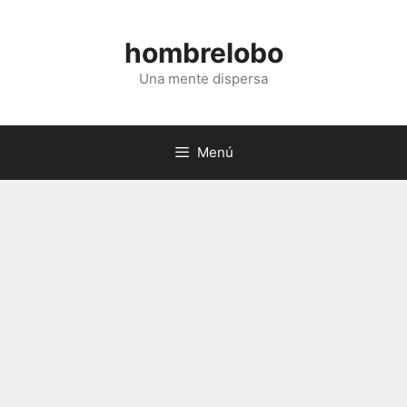
Saltar
al
hombrelobo
contenido
Una mente dispersa
Menú