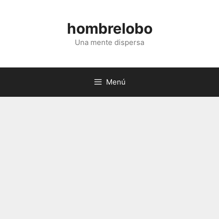
Saltar
al
hombrelobo
contenido
Una mente dispersa
Menú