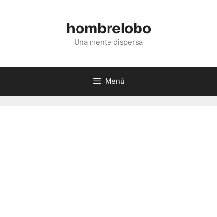
Saltar
al
hombrelobo
contenido
Una mente dispersa
Menú