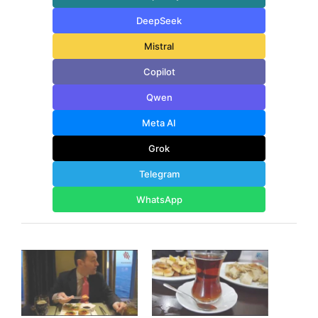
DeepSeek
Mistral
Copilot
Qwen
Meta AI
Grok
Telegram
WhatsApp