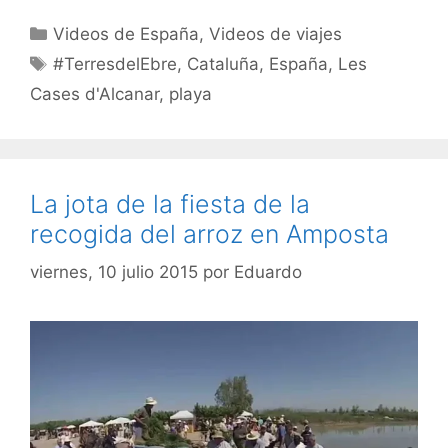
Categorías
Videos de España
,
Videos de viajes
Etiquetas
#TerresdelEbre
,
Cataluña
,
España
,
Les
Cases d'Alcanar
,
playa
La jota de la fiesta de la
recogida del arroz en Amposta
viernes, 10 julio 2015
por
Eduardo