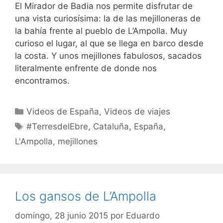
El Mirador de Badia nos permite disfrutar de
una vista curiosísima: la de las mejilloneras de
la bahía frente al pueblo de L’Ampolla. Muy
curioso el lugar, al que se llega en barco desde
la costa. Y unos mejillones fabulosos, sacados
literalmente enfrente de donde nos
encontramos.
Categorías
Videos de España
,
Videos de viajes
Etiquetas
#TerresdelEbre
,
Cataluña
,
España
,
L'Ampolla
,
mejillones
Los gansos de L’Ampolla
domingo, 28 junio 2015
por
Eduardo