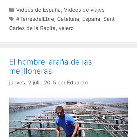
Categorías
Videos de España
,
Videos de viajes
Etiquetas
#TerresdelEbre
,
Cataluña
,
España
,
Sant
Carles de la Rapita
,
velero
El hombre-araña de las
mejilloneras
jueves, 2 julio 2015
por
Eduardo