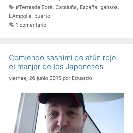
Etiquetas
#TerresdelEbre
,
Cataluña
,
España
,
gansos
,
L'Ampolla
,
puerto
1 comentario
Comiendo sashimi de atún rojo,
el manjar de los Japoneses
viernes, 26 junio 2015
por
Eduardo