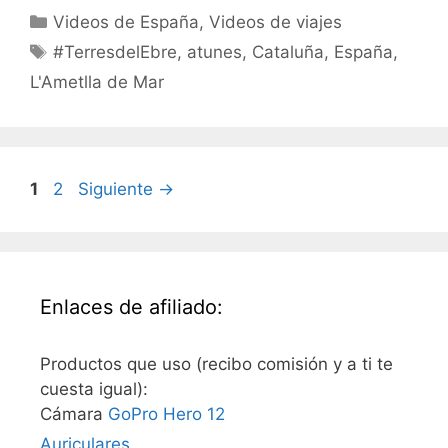
Categorías
Videos de España
,
Videos de viajes
Etiquetas
#TerresdelEbre
,
atunes
,
Cataluña
,
España
,
L'Ametlla de Mar
Página
Página
1
2
Siguiente
→
Enlaces de afiliado:
Productos que uso (recibo comisión y a ti te
cuesta igual):
Cámara
GoPro Hero 12
Auriculares