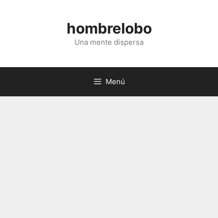
Saltar
al
hombrelobo
contenido
Una mente dispersa
Menú