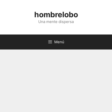
Saltar
al
hombrelobo
contenido
Una mente dispersa
Menú