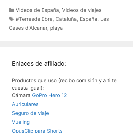
Categorías
Videos de España
,
Videos de viajes
Etiquetas
#TerresdelEbre
,
Cataluña
,
España
,
Les
Cases d'Alcanar
,
playa
Enlaces de afiliado:
Productos que uso (recibo comisión y a ti te
cuesta igual):
Cámara
GoPro Hero 12
Auriculares
Seguro de viaje
Vueling
OpusClip para Shorts