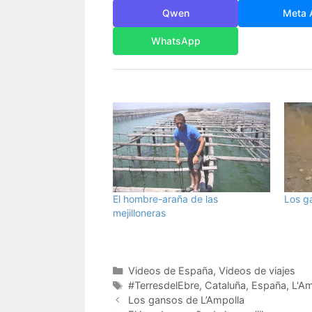
Qwen
Meta 
WhatsApp
El hombre-araña de las
Los g
mejilloneras
Categorías
Videos de España
,
Videos de viajes
Etiquetas
#TerresdelEbre
,
Cataluña
,
España
,
L'Am
Los gansos de L’Ampolla