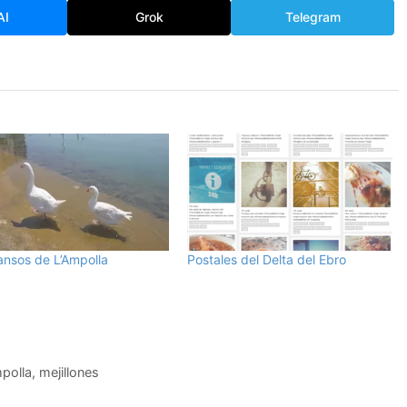
AI
Grok
Telegram
ansos de L’Ampolla
Postales del Delta del Ebro
polla
,
mejillones