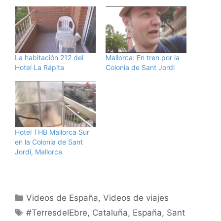
La habitación 212 del
Mallorca: En tren por la
Hotel La Rápita
Colonia de Sant Jordi
Hotel THB Mallorca Sur
en la Colonia de Sant
Jordi, Mallorca
Categorías
Videos de España
,
Videos de viajes
Etiquetas
#TerresdelEbre
,
Cataluña
,
España
,
Sant