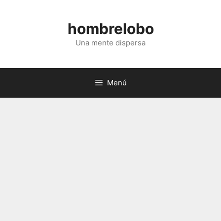
Saltar
al
hombrelobo
contenido
Una mente dispersa
Menú