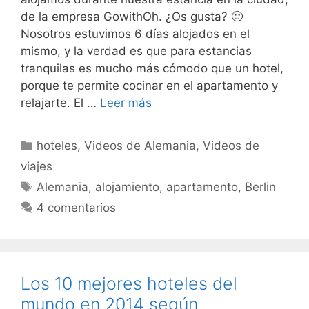
de la empresa GowithOh. ¿Os gusta? 🙂
Nosotros estuvimos 6 días alojados en el
mismo, y la verdad es que para estancias
tranquilas es mucho más cómodo que un hotel,
porque te permite cocinar en el apartamento y
relajarte. El …
Leer más
Categorías
hoteles
,
Videos de Alemania
,
Videos de
viajes
Etiquetas
Alemania
,
alojamiento
,
apartamento
,
Berlin
4 comentarios
Los 10 mejores hoteles del
mundo en 2014 según