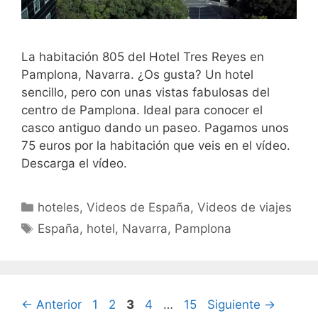
La habitación 805 del Hotel Tres Reyes en
Pamplona, Navarra. ¿Os gusta? Un hotel
sencillo, pero con unas vistas fabulosas del
centro de Pamplona. Ideal para conocer el
casco antiguo dando un paseo. Pagamos unos
75 euros por la habitación que veis en el vídeo.
Descarga el vídeo.
Categorías
hoteles
,
Videos de España
,
Videos de viajes
Etiquetas
España
,
hotel
,
Navarra
,
Pamplona
Página
Página
Página
Página
Página
←
Anterior
1
2
3
4
…
15
Siguiente
→