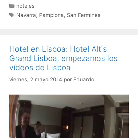
Categorías
hoteles
Etiquetas
Navarra
,
Pamplona
,
San Fermines
Hotel en Lisboa: Hotel Altis
Grand Lisboa, empezamos los
vídeos de Lisboa
viernes, 2 mayo 2014
por
Eduardo