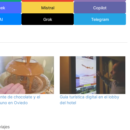
eek
Mistral
Copilot
AI
Grok
Telegram
nte de chocolate y el
Guia turística digital en el lobby
uno en Oviedo
del hotel
iajes