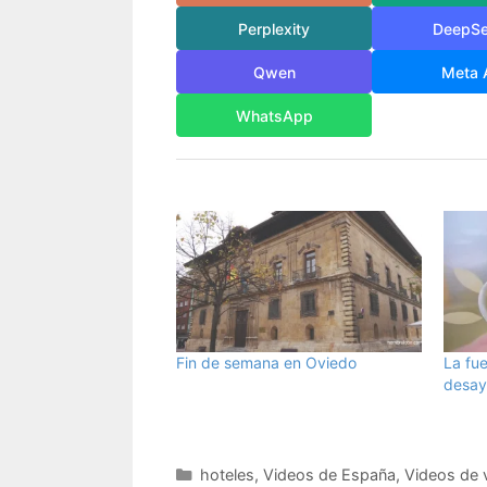
Perplexity
DeepS
Qwen
Meta 
WhatsApp
Fin de semana en Oviedo
La fue
desay
Categorías
hoteles
,
Videos de España
,
Videos de v