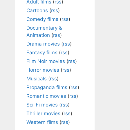
Adult films
(
rss
)
Cartoons
(
rss
)
Comedy films
(
rss
)
Documentary &
Animation
(
rss
)
Drama movies
(
rss
)
Fantasy films
(
rss
)
Film Noir movies
(
rss
)
Horror movies
(
rss
)
Musicals
(
rss
)
Propaganda films
(
rss
)
Romantic movies
(
rss
)
Sci-Fi movies
(
rss
)
Thriller movies
(
rss
)
Western films
(
rss
)