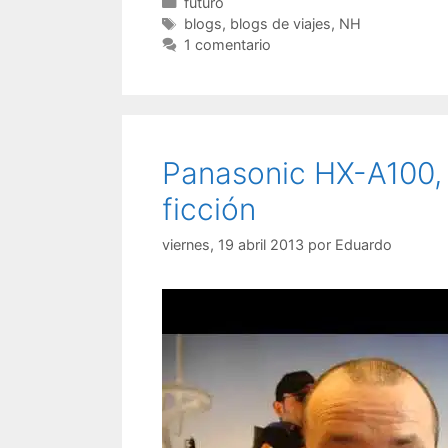
Categorías
futuro
Etiquetas
blogs
,
blogs de viajes
,
NH
1 comentario
Panasonic HX-A100, 
ficción
viernes, 19 abril 2013
por
Eduardo