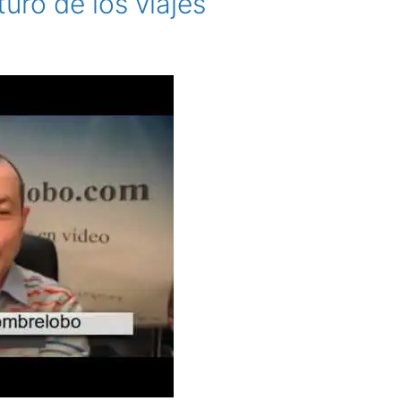
uro de los viajes
o