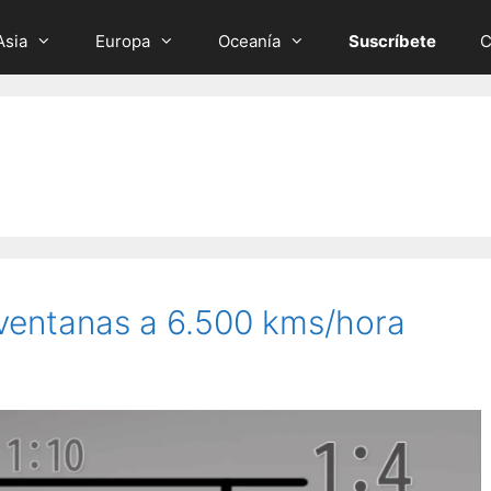
Asia
Europa
Oceanía
Suscríbete
C
 ventanas a 6.500 kms/hora