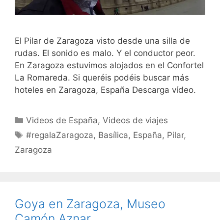
El Pilar de Zaragoza visto desde una silla de
rudas. El sonido es malo. Y el conductor peor.
En Zaragoza estuvimos alojados en el Confortel
La Romareda. Si queréis podéis buscar más
hoteles en Zaragoza, España Descarga vídeo.
Categorías
Videos de España
,
Videos de viajes
Etiquetas
#regalaZaragoza
,
Basílica
,
España
,
Pilar
,
Zaragoza
Goya en Zaragoza, Museo
Camón Aznar