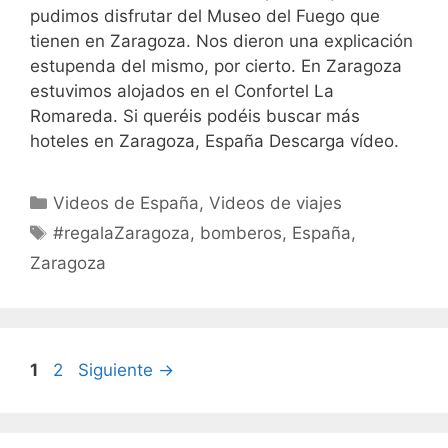
pudimos disfrutar del Museo del Fuego que
tienen en Zaragoza. Nos dieron una explicación
estupenda del mismo, por cierto. En Zaragoza
estuvimos alojados en el Confortel La
Romareda. Si queréis podéis buscar más
hoteles en Zaragoza, España Descarga vídeo.
Categorías
Videos de España
,
Videos de viajes
Etiquetas
#regalaZaragoza
,
bomberos
,
España
,
Zaragoza
Página
Página
1
2
Siguiente
→