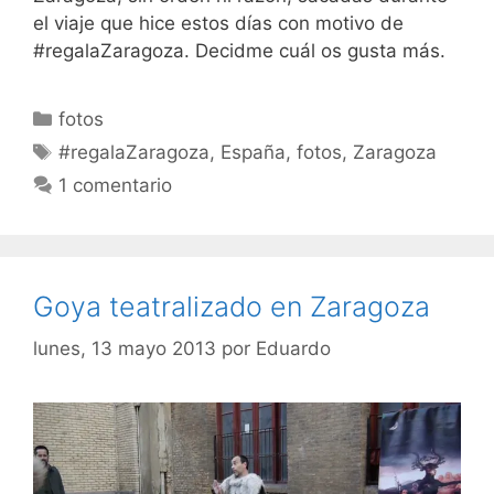
el viaje que hice estos días con motivo de
#regalaZaragoza. Decidme cuál os gusta más.
Categorías
fotos
Etiquetas
#regalaZaragoza
,
España
,
fotos
,
Zaragoza
1 comentario
Goya teatralizado en Zaragoza
lunes, 13 mayo 2013
por
Eduardo