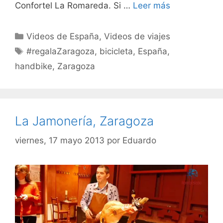
Confortel La Romareda. Si …
Leer más
Categorías
Videos de España
,
Videos de viajes
Etiquetas
#regalaZaragoza
,
bicicleta
,
España
,
handbike
,
Zaragoza
La Jamonería, Zaragoza
viernes, 17 mayo 2013
por
Eduardo