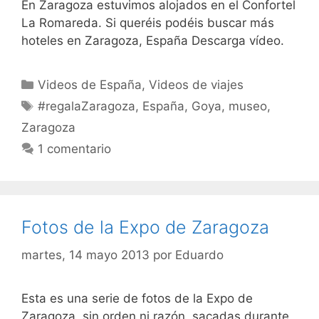
En Zaragoza estuvimos alojados en el Confortel
La Romareda. Si queréis podéis buscar más
hoteles en Zaragoza, España Descarga vídeo.
Categorías
Videos de España
,
Videos de viajes
Etiquetas
#regalaZaragoza
,
España
,
Goya
,
museo
,
Zaragoza
1 comentario
Fotos de la Expo de Zaragoza
martes, 14 mayo 2013
por
Eduardo
Esta es una serie de fotos de la Expo de
Zaragoza, sin orden ni razón, sacadas durante