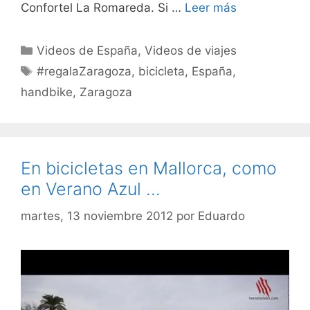
Confortel La Romareda. Si …
Leer más
Categorías
Videos de España
,
Videos de viajes
Etiquetas
#regalaZaragoza
,
bicicleta
,
España
,
handbike
,
Zaragoza
En bicicletas en Mallorca, como
en Verano Azul …
martes, 13 noviembre 2012
por
Eduardo