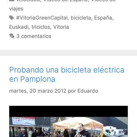
viajes
Etiquetas
#VitoriaGreenCapital
,
bicicleta
,
España
,
Euskadi
,
triciclos
,
Vitoria
3 comentarios
Probando una bicicleta eléctrica
en Pamplona
martes, 20 marzo 2012
por
Eduardo