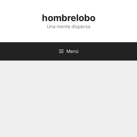
Saltar
al
hombrelobo
contenido
Una mente dispersa
Menú