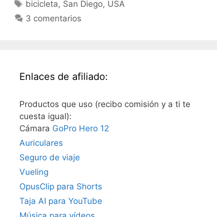
Etiquetas
bicicleta
,
San Diego
,
USA
3 comentarios
Enlaces de afiliado:
Productos que uso (recibo comisión y a ti te
cuesta igual):
Cámara
GoPro Hero 12
Auriculares
Seguro de viaje
Vueling
OpusClip para Shorts
Taja AI para YouTube
Música para vídeos