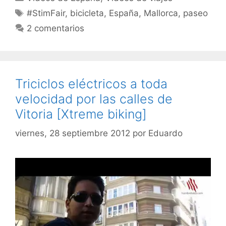
Etiquetas
#StimFair
,
bicicleta
,
España
,
Mallorca
,
paseo
2 comentarios
Triciclos eléctricos a toda
velocidad por las calles de
Vitoria [Xtreme biking]
viernes, 28 septiembre 2012
por
Eduardo