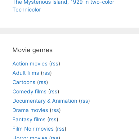
The Mysterious Island, 1929 in two-color
Technicolor
Movie genres
Action movies
(
rss
)
Adult films
(
rss
)
Cartoons
(
rss
)
Comedy films
(
rss
)
Documentary & Animation
(
rss
)
Drama movies
(
rss
)
Fantasy films
(
rss
)
Film Noir movies
(
rss
)
Horror movies
(
rss
)