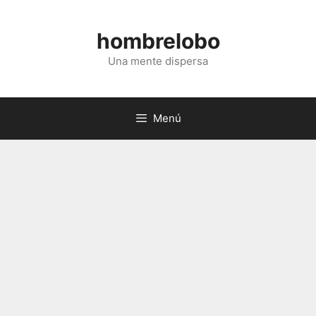
Saltar
al
hombrelobo
contenido
Una mente dispersa
Menú