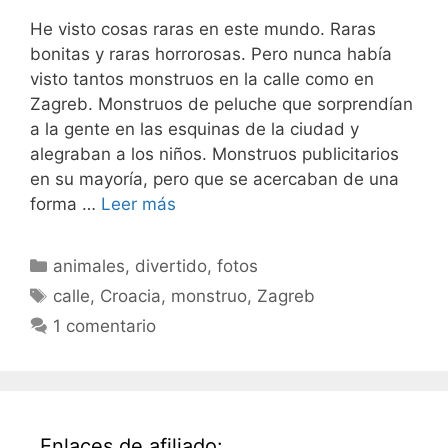
He visto cosas raras en este mundo. Raras
bonitas y raras horrorosas. Pero nunca había
visto tantos monstruos en la calle como en
Zagreb. Monstruos de peluche que sorprendían
a la gente en las esquinas de la ciudad y
alegraban a los niños. Monstruos publicitarios
en su mayoría, pero que se acercaban de una
forma …
Leer más
Categorías
animales
,
divertido
,
fotos
Etiquetas
calle
,
Croacia
,
monstruo
,
Zagreb
1 comentario
Enlaces de afiliado: