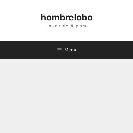
Saltar
al
hombrelobo
contenido
Una mente dispersa
Menú