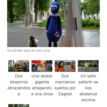
Un extraño ente de color azul
Dos
Una alubia
Dos
Un sello
abejorros
gigante
marcianos
saltarín se
abrazándos
atrapando
sueltos por
nos
e
a una chica
Zagreb
abalanza
encima