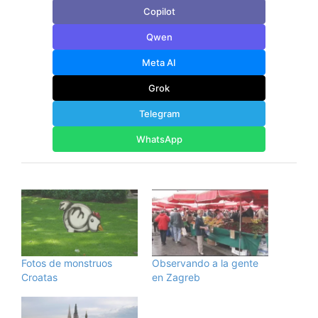
Copilot
Qwen
Meta AI
Grok
Telegram
WhatsApp
Fotos de monstruos
Observando a la gente
Croatas
en Zagreb