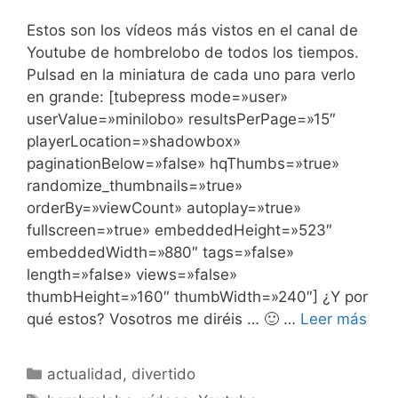
Estos son los vídeos más vistos en el canal de
Youtube de hombrelobo de todos los tiempos.
Pulsad en la miniatura de cada uno para verlo
en grande: [tubepress mode=»user»
userValue=»minilobo» resultsPerPage=»15″
playerLocation=»shadowbox»
paginationBelow=»false» hqThumbs=»true»
randomize_thumbnails=»true»
orderBy=»viewCount» autoplay=»true»
fullscreen=»true» embeddedHeight=»523″
embeddedWidth=»880″ tags=»false»
length=»false» views=»false»
thumbHeight=»160″ thumbWidth=»240″] ¿Y por
qué estos? Vosotros me diréis … 🙂 …
Leer más
Categorías
actualidad
,
divertido
Etiquetas