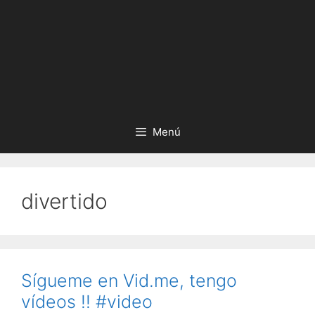
Menú
divertido
Sígueme en Vid.me, tengo
vídeos !! #video