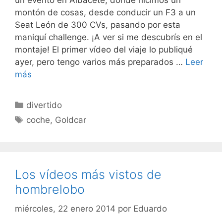
un evento en Albacete, donde hicimos un
montón de cosas, desde conducir un F3 a un
Seat León de 300 CVs, pasando por esta
maniquí challenge. ¡A ver si me descubrís en el
montaje! El primer vídeo del viaje lo publiqué
ayer, pero tengo varios más preparados …
Leer
más
Categorías
divertido
Etiquetas
coche
,
Goldcar
Los vídeos más vistos de
hombrelobo
miércoles, 22 enero 2014
por
Eduardo