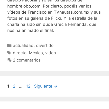
hombrelobo,com. Por cierto, podéis ver los
vídeos de Francisco en TVnautas.com.mx y sus
fotos en su galería de Flickr. Y la estrella de la
charla ha sido sin duda Grecia Fernanda, que
nos ha animado el final.
Categorías
actualidad
,
divertido
Etiquetas
directo
,
México
,
video
2 comentarios
Página
Página
Página
1
2
…
12
Siguiente
→