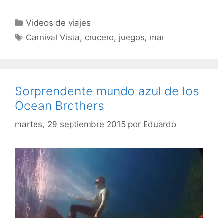
Categorías
Videos de viajes
Etiquetas
Carnival Vista
,
crucero
,
juegos
,
mar
Sorprendente mundo azul de los
Ocean Brothers
martes, 29 septiembre 2015
por
Eduardo