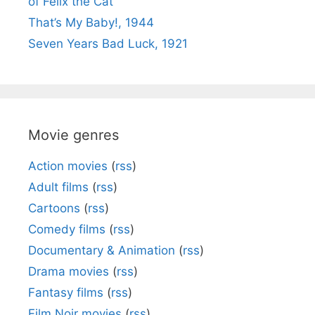
of Felix the Cat
That’s My Baby!, 1944
Seven Years Bad Luck, 1921
Movie genres
Action movies
(
rss
)
Adult films
(
rss
)
Cartoons
(
rss
)
Comedy films
(
rss
)
Documentary & Animation
(
rss
)
Drama movies
(
rss
)
Fantasy films
(
rss
)
Film Noir movies
(
rss
)