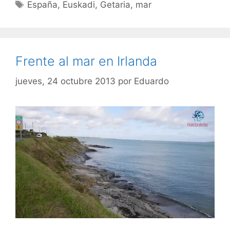
Etiquetas
España
,
Euskadi
,
Getaria
,
mar
Frente al mar en Irlanda
jueves, 24 octubre 2013
por
Eduardo