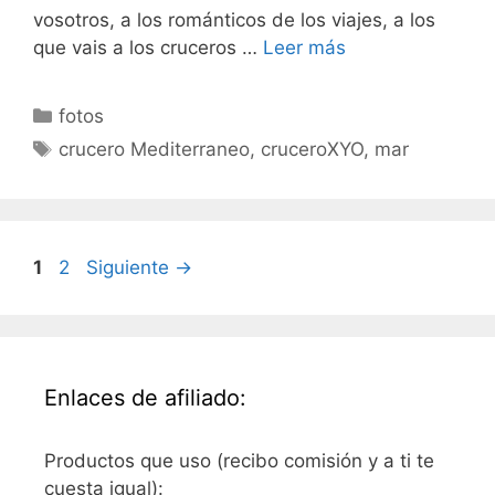
vosotros, a los románticos de los viajes, a los
que vais a los cruceros …
Leer más
Categorías
fotos
Etiquetas
crucero Mediterraneo
,
cruceroXYO
,
mar
Página
Página
1
2
Siguiente
→
Enlaces de afiliado:
Productos que uso (recibo comisión y a ti te
cuesta igual):