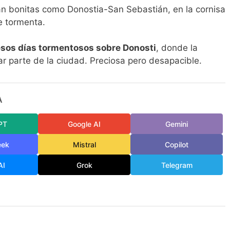
n bonitas como Donostia-San Sebastián, en la cornisa
e tormenta.
 esos días tormentosos sobre Donosti
, donde la
ar parte de la ciudad. Preciosa pero desapacible.
A
PT
Google AI
Gemini
eek
Mistral
Copilot
AI
Grok
Telegram