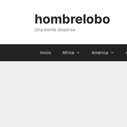
Saltar
al
hombrelobo
contenido
Una mente dispersa
Inicio
Africa
América