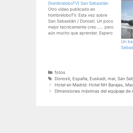
[hombreloboTV] San Sebastián
Otro vídeo publicado en
hombreloboTV. Esta vez sobre
San Sebastián / Donosti. Un poco
mejor tecnicamente creo ..... pero
aún mucho que aprender. Espero
que os guste.
Un ba
Sebas
Categorías
fotos
Etiquetas
Donosti
,
España
,
Euskadi
,
mar
,
San Seb
Hotel en Madrid: Hotel NH Barajas, Mad
Dimensiones máximas del equipaje de 