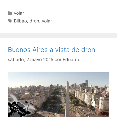
Categorías
volar
Etiquetas
Bilbao
,
dron
,
volar
Buenos Aires a vista de dron
sábado, 2 mayo 2015
por
Eduardo