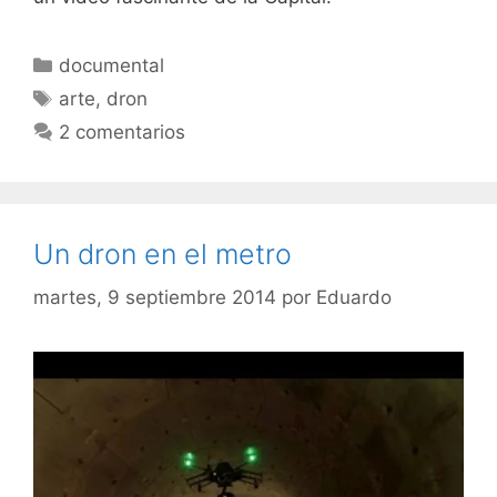
Categorías
documental
Etiquetas
arte
,
dron
2 comentarios
Un dron en el metro
martes, 9 septiembre 2014
por
Eduardo