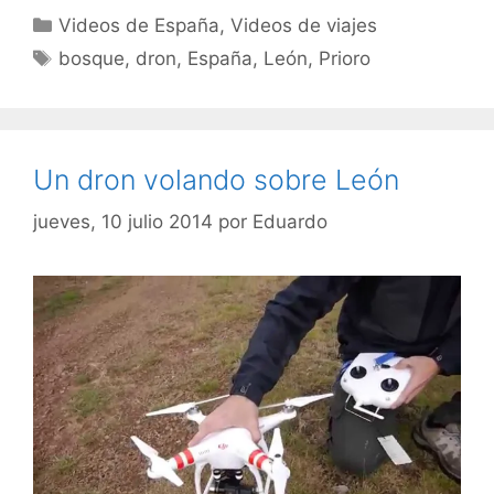
Categorías
Videos de España
,
Videos de viajes
Etiquetas
bosque
,
dron
,
España
,
León
,
Prioro
Un dron volando sobre León
jueves, 10 julio 2014
por
Eduardo