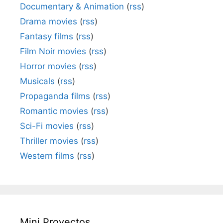
Documentary & Animation
(
rss
)
Drama movies
(
rss
)
Fantasy films
(
rss
)
Film Noir movies
(
rss
)
Horror movies
(
rss
)
Musicals
(
rss
)
Propaganda films
(
rss
)
Romantic movies
(
rss
)
Sci-Fi movies
(
rss
)
Thriller movies
(
rss
)
Western films
(
rss
)
Mini Proyectos