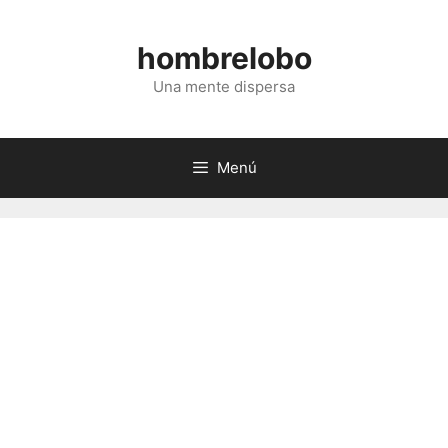
Saltar
al
hombrelobo
contenido
Una mente dispersa
Menú