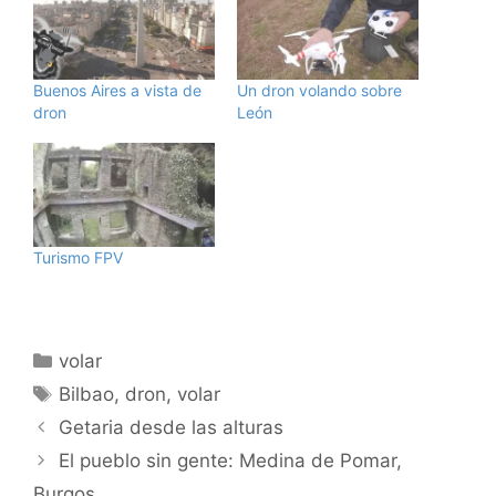
Buenos Aires a vista de
Un dron volando sobre
dron
León
Turismo FPV
Categorías
volar
Etiquetas
Bilbao
,
dron
,
volar
Getaria desde las alturas
El pueblo sin gente: Medina de Pomar,
Burgos