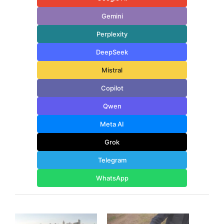
Gemini
Perplexity
DeepSeek
Mistral
Copilot
Qwen
Meta AI
Grok
Telegram
WhatsApp