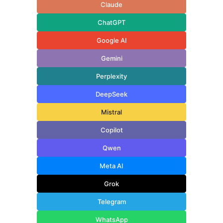
Claude
ChatGPT
Google AI
Gemini
Perplexity
DeepSeek
Mistral
Copilot
Qwen
Meta AI
Grok
Telegram
WhatsApp