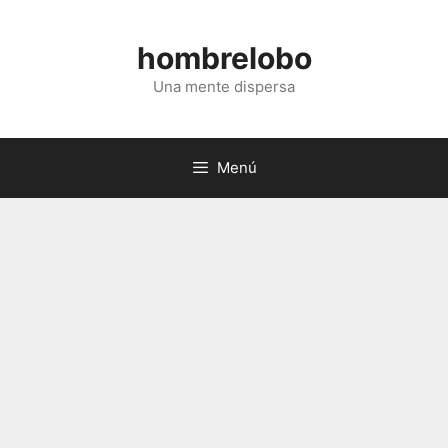
Saltar
al
hombrelobo
contenido
Una mente dispersa
Menú