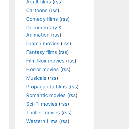
Adult films
(
rss
)
Cartoons
(
rss
)
Comedy films
(
rss
)
Documentary &
Animation
(
rss
)
Drama movies
(
rss
)
Fantasy films
(
rss
)
Film Noir movies
(
rss
)
Horror movies
(
rss
)
Musicals
(
rss
)
Propaganda films
(
rss
)
Romantic movies
(
rss
)
Sci-Fi movies
(
rss
)
Thriller movies
(
rss
)
Western films
(
rss
)