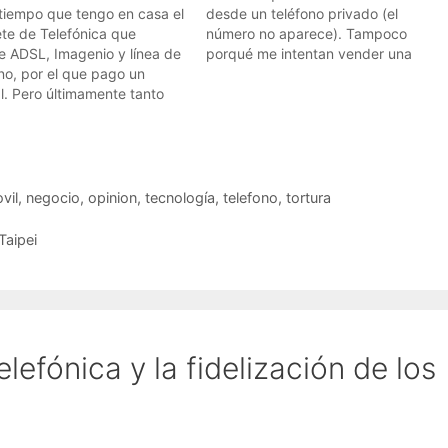
tiempo que tengo en casa el
desde un teléfono privado (el
te de Telefónica que
número no aparece). Tampoco
ye ADSL, Imagenio y línea de
porqué me intentan vender una
no, por el que pago un
moto que no quiero.Pero lo peor
l. Pero últimamente tanto
es que cuando les digo que me
nio como el ADSL van a
borren de su lista de llamadas me
s. Especialmente, en el caso
dicen que llame a otro teléfono,…
genio, es insoportable (ver
 de cómo lo veo). Por eso…
vil
,
negocio
,
opinion
,
tecnología
,
telefono
,
tortura
Taipei
lefónica y la fidelización de los