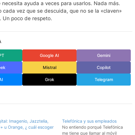
e necesita ayuda a veces para usarlos. Nada más.
o cada vez que se descuida, que no se la «claven»
a. Un poco de respeto.
A
PT
Google AI
Gemini
eek
Mistral
Copilot
AI
Grok
Telegram
ital: Imagenio, Jazztelia,
Telefónica y sus empleados
l+ u Orange, ¿ cuál escoger
No entiendo porqué Telefónica
me tiene que llamar al móvil