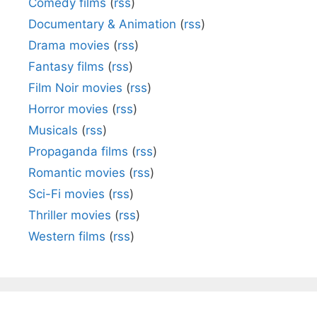
Comedy films
(
rss
)
Documentary & Animation
(
rss
)
Drama movies
(
rss
)
Fantasy films
(
rss
)
Film Noir movies
(
rss
)
Horror movies
(
rss
)
Musicals
(
rss
)
Propaganda films
(
rss
)
Romantic movies
(
rss
)
Sci-Fi movies
(
rss
)
Thriller movies
(
rss
)
Western films
(
rss
)