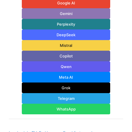
Google AI
Gemini
Perplexity
DeepSeek
Mistral
Copilot
Qwen
Meta AI
Grok
Telegram
WhatsApp