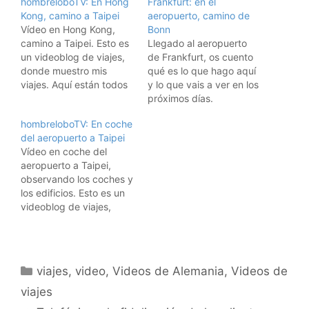
hombreloboTV: En Hong
Frankfurt: en el
Kong, camino a Taipei
aeropuerto, camino de
Vídeo en Hong Kong,
Bonn
camino a Taipei. Esto es
Llegado al aeropuerto
un videoblog de viajes,
de Frankfurt, os cuento
donde muestro mis
qué es lo que hago aquí
viajes. Aquí están todos
y lo que vais a ver en los
los vídeos de los viajes.
próximos días.
Suscribiros a los feeds
Suscribiros a los video
hombreloboTV: En coche
RSS: Suscríbete a los
feeds RSS: Suscríbete a
del aeropuerto a Taipei
vídeos de viajes de
los vídeos de viajes de
Vídeo en coche del
hombrelobo Para iPods y
hombrelobo Para iPods y
aeropuerto a Taipei,
AppleTVs, usad iTunes: Y
AppleTVs, usad iTunes: Y
observando los coches y
para suscribiros al
para suscribiros al
los edificios. Esto es un
videoblog con…
videoblog con Miro,…
videoblog de viajes,
donde muestro mis
viajes. Aquí están todos
los vídeos de los viajes.
Suscribiros a los feeds
Categorías
viajes
,
video
,
Videos de Alemania
,
Videos de
RSS: Suscríbete a los
vídeos de viajes de
viajes
hombrelobo Para iPods y