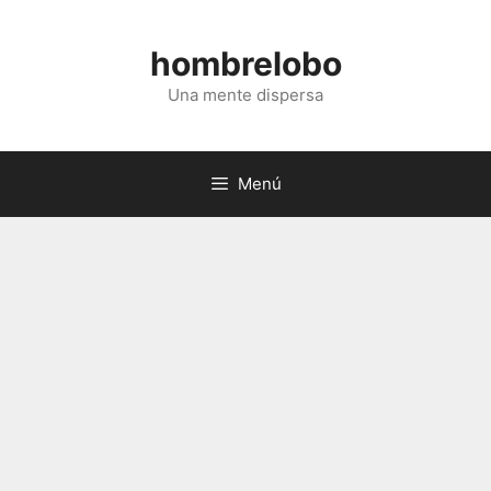
Saltar
al
hombrelobo
contenido
Una mente dispersa
Menú