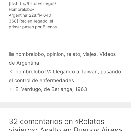
[flv:http://blip.tv/file/get/
mis viajes. Aquí están
videoblog de viajes,
Hombrelobo-
todos los vídeos de los
donde muestro mis
Argentina1228.flv 640
viajes. Suscribiros a los
viajes. Aquí están todos
368] Recién llegado, el
feeds RSS: Suscríbete a
los vídeos de los viajes.
primer paseo por Buenos
los vídeos de…
Suscribiros a los…
Aires, empezando desde
Puerto Madero. Esto es
un videoblog de viajes,
donde muestro mis
Categorías
hombrelobo
,
opinion
,
relato
,
viajes
,
Videos
viajes. Aquí están todos
los vídeos de los viajes.
de Argentina
Suscribiros a los feeds
hombreloboTV: Llegando a Taiwan, pasando
RSS: Suscríbete a los
vídeos de viajes de
el control de enfermedades
hombrelobo Para iPods y
El Verdugo, de Berlanga, 1963
AppleTVs,…
32 comentarios en «Relatos
viajeros: Asalto en Buenos Aires»