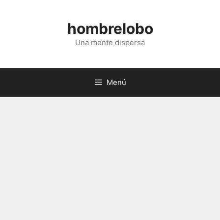
Saltar
al
hombrelobo
contenido
Una mente dispersa
Menú