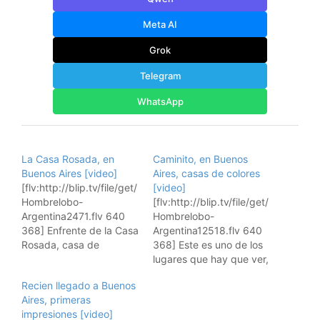
Meta AI
Grok
Telegram
WhatsApp
La Casa Rosada, en
Caminito, en Buenos
Buenos Aires [video]
Aires, casas de colores
[flv:http://blip.tv/file/get/
[video]
Hombrelobo-
[flv:http://blip.tv/file/get/
Argentina2471.flv 640
Hombrelobo-
368] Enfrente de la Casa
Argentina12518.flv 640
Rosada, casa de
368] Este es uno de los
gobierno Argentina, y un
lugares que hay que ver,
lugar para empezar el
el Caminito en Buenos
Recien llegado a Buenos
paseo por Buenos Aires.
Aires, aunque como digo
Aires, primeras
Esto es un videoblog de
no sea mi lugar favorito
impresiones [video]
viajes, donde muestro
en la ciudad. Esto es un