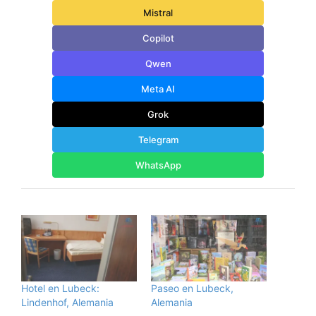
Mistral
Copilot
Qwen
Meta AI
Grok
Telegram
WhatsApp
Hotel en Lubeck:
Paseo en Lubeck,
Lindenhof, Alemania
Alemania