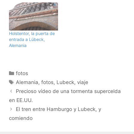
Holstentor, la puerta de
entrada a Lübeck,
Alemania
Categorías
fotos
Etiquetas
Alemania
,
fotos
,
Lubeck
,
viaje
Precioso vídeo de una tormenta supercelda
en EE.UU.
El tren entre Hamburgo y Lubeck, y
comiendo